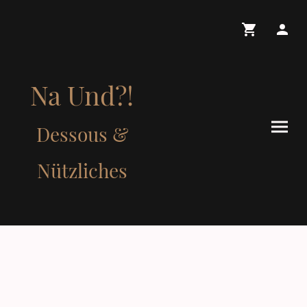
Na Und?!
Dessous &
Nützliches